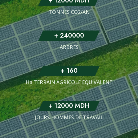
+
12000
MDH
TONNES CO2/AN
+
240000
ARBRES
+
160
Ha TERRAIN AGRICOLE EQUIVALENT
+
12000
MDH
JOURS.HOMMES DE TRAVAIL