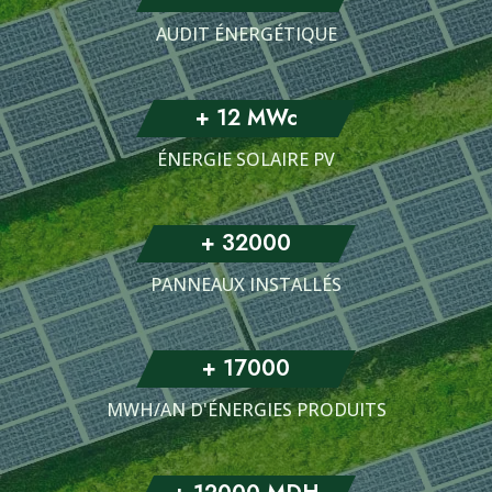
AUDIT ÉNERGÉTIQUE
+
12
MWc
ÉNERGIE SOLAIRE PV
+
32000
PANNEAUX INSTALLÉS
+
17000
MWH/AN D'ÉNERGIES PRODUITS